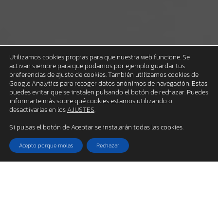
Utilizamos cookies propias para que nuestra web funcione. Se
activan siempre para que podamos por ejemplo guardar tus
preferencias de ajuste de cookies. También utilizamos cookies de
Google Analytics para recoger datos anónimos de navegación. Estas
puedes evitar que se instalen pulsando el botón de rechazar. Puedes
informarte más sobre qué cookies estamos utilizando o
desactivarlas en los
AJUSTES
.
Si pulsas el botón de Aceptar se instalarán todas las cookies.
C
Acepto porque molas
Rechazar
